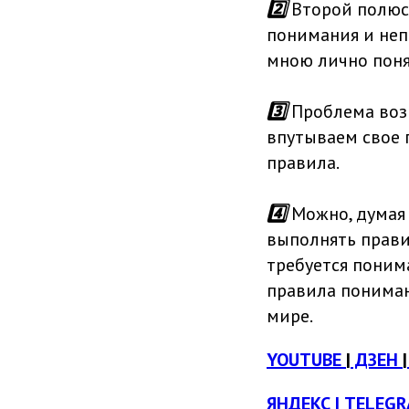
2️⃣
Второй полюс:
понимания и непо
мною лично поня
3️⃣
Проблема возн
впутываем свое 
правила.
4️⃣
Можно, думая 
выполнять правил
требуется понима
правила пониман
мире.
YOUTUBE
|
ДЗЕН
|
ЯНДЕКС
| TELEG