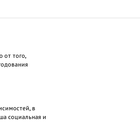
 от того,
годования
исимостей, в
ша социальная и