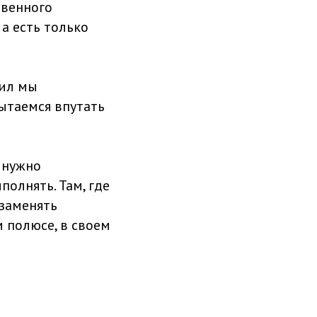
твенного
а есть только
вил мы
ытаемся впутать
 нужно
полнять. Там, где
 заменять
 полюсе, в своем