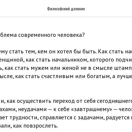
чем проблема современного чело
Философский дневник
роблема современного человека?
 ему стать тем, кем он хотел бы быть. Как стать 
нщиной, как стать начальником, которого подч
, как стать мужем или женой не в смысле штампа
сле, как стать счастливым или богатым, а лучше
и, как осуществить переход от себя сегодняшнег
ахами, неудачами — к себе «завтрашнему» — чело
ет трудности, справляется с задачами, радуется
зали, как повзрослеть.