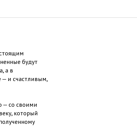
века?
настоящим
иненные будут
, а в
 — и счастливым,
о — со своими
веку, который
 полученному