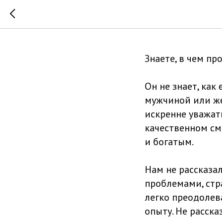
Знаете, в 
Знаете, в чем п
Он не знает, как
мужчиной или же
искренне уважать
качественном смы
и богатым.
Нам не рассказал
проблемами, стр
легко преодолева
опыту. Не расска