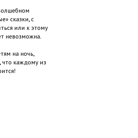
 волшебном
е» сказки, с
иться или к этому
ет невозможна.
тям на ночь,
, что каждому из
оится!