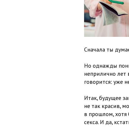
Сначала ты думае
Но однажды пони
неприлично лет 
говорится: уже не
Итак, будущее за
не так красив, м
в прошлом, хотя 
секса. И да, кст