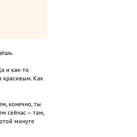
дёшь.
а и как-то
и красивым. Как
ём, конечно, ты
ем сейчас — там,
ёртой минуте