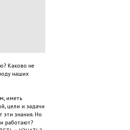
наю? Каково не
ироду наших
м, иметь
й, цели и задачи
т эти знания. Но
ни работают?